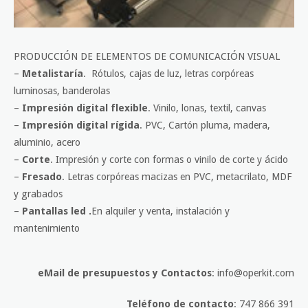
PRODUCCIÓN DE ELEMENTOS DE COMUNICACIÓN VISUAL
–
Metalistaría
. Rótulos, cajas de luz, letras corpóreas
luminosas, banderolas
–
Impresión digital flexible
. Vinilo, lonas, textil, canvas
–
Impresión digital rígida
. PVC, Cartón pluma, madera,
aluminio, acero
–
Corte
. Impresión y corte con formas o vinilo de corte y ácido
–
Fresado
. Letras corpóreas macizas en PVC, metacrilato, MDF
y grabados
–
Pantallas led .
En alquiler y venta, instalación y
mantenimiento
eMail de presupuestos y Contactos
: info@operkit.com
Teléfono de contacto
: 747 866 391